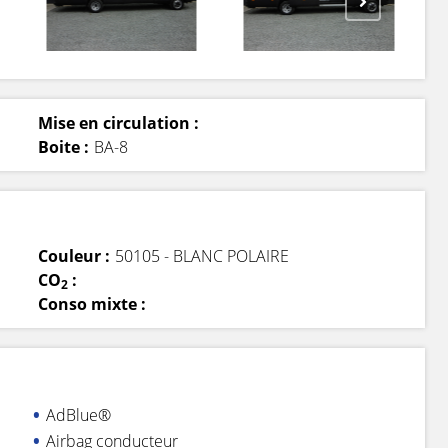
Mise en circulation :
Boite :
BA-8
Couleur :
50105 - BLANC POLAIRE
CO
:
2
Conso mixte :
AdBlue®
Airbag conducteur