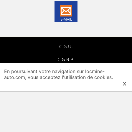
E-MAIL
C.G.U.
C.G.R.P.
En poursuivant votre navigation sur locmine-
Qui-sommes-nous ?
auto.com, vous acceptez l'utilisation de cookies.
X
Plan du site
Nous contacter
COPYRIGHT 2026 © Locminé Auto