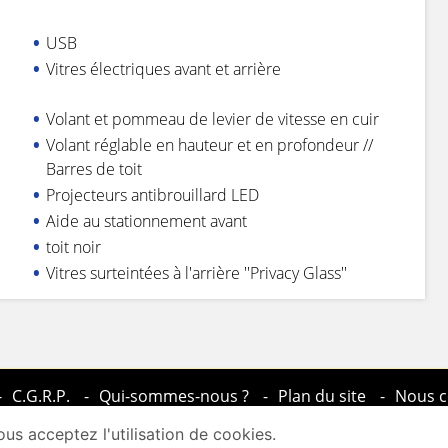
USB
Vitres électriques avant et arrière
Volant et pommeau de levier de vitesse en cuir
Volant réglable en hauteur et en profondeur //
Barres de toit
Projecteurs antibrouillard LED
Aide au stationnement avant
toit noir
Vitres surteintées à l'arrière ''Privacy Glass''
C.G.R.P.
Qui-sommes-nous ?
Plan du site
Nous c
us acceptez l'utilisation de cookies.
COPYRIGHT 2026 © Locminé Auto